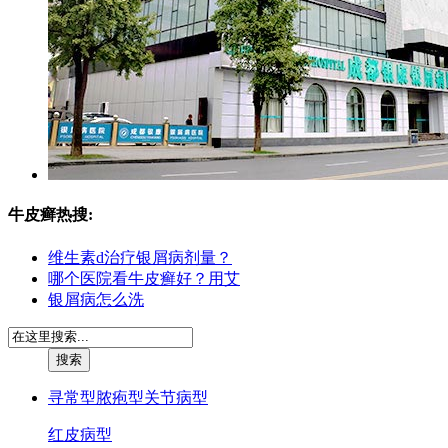
牛皮癣热搜:
维生素d治疗银屑病剂量？
哪个医院看牛皮癣好？用艾
银屑病怎么洗
寻常型
脓疱型
关节病型
红皮病型