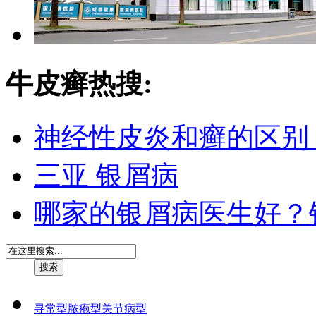
牛皮癣热搜:
神经性皮炎和癣的区别
三亚 银屑病
哪家的银屑病医生好？
寻常型
脓疱型
关节病型