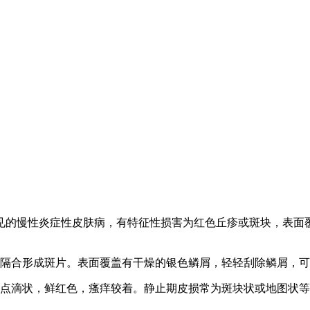
见的慢性炎症性皮肤病，有特征性损害为红色丘疹或斑块，表面
相隔合形成斑片。表面覆盖有干燥的银色鳞屑，轻轻刮除鳞屑，
呈点滴状，鲜红色，瘙痒较着。静止期皮损常为斑块状或地图状