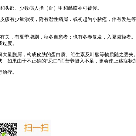
侧和头部。少数病人指（趾）甲和黏膜亦可被侵。
；皮疹有少量渗液，附有湿性鳞屑．或初起为小脓疱，伴有发热
节有关，有夏季增剧，秋冬自愈者；也有冬春复发，入夏减轻者
或过度。
癣大量脱屑，构成皮肤的蛋白质、维生素及叶酸等物质随之丢失
。如果由于不正确的“忌口”而营养摄入不足，更会使上述症状
行治疗。