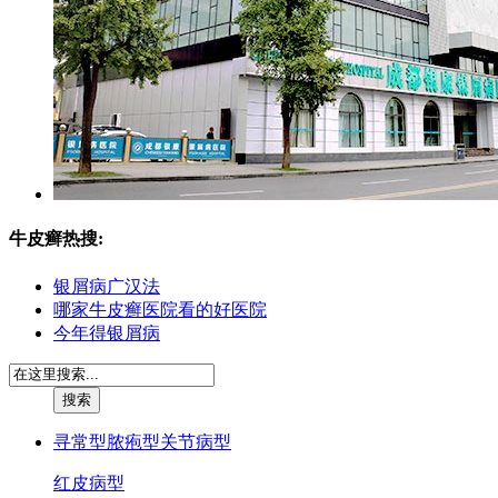
牛皮癣热搜:
银屑病广汉法
哪家牛皮癣医院看的好医院
今年得银屑病
寻常型
脓疱型
关节病型
红皮病型