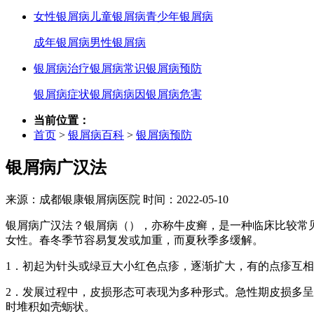
女性银屑病
儿童银屑病
青少年银屑病
成年银屑病
男性银屑病
银屑病治疗
银屑病常识
银屑病预防
银屑病症状
银屑病病因
银屑病危害
当前位置：
首页
>
银屑病百科
>
银屑病预防
银屑病广汉法
来源：成都银康银屑病医院 时间：2022-05-10
银屑病广汉法？银屑病（），亦称牛皮癣，是一种临床比较常
女性。春冬季节容易复发或加重，而夏秋季多缓解。
1．初起为针头或绿豆大小红色点疹，逐渐扩大，有的点疹互
2．发展过程中，皮损形态可表现为多种形式。急性期皮损多
时堆积如壳蛎状。