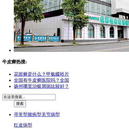
牛皮癣热搜:
花斑癣是什么？甲氨蝶呤片
全国有牛皮癣医院吗？全国
扬州哪里治银屑病比较好？
寻常型
脓疱型
关节病型
红皮病型