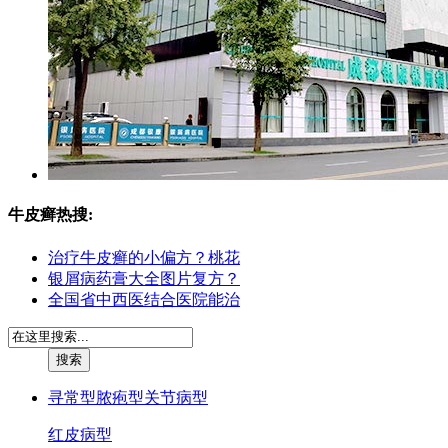
牛皮癣热搜:
治疗牛皮癣的小偏方？桃花
银屑病药膏大全图片复方？
全国省中西医结合医院能治
寻常型
脓疱型
关节病型
红皮病型