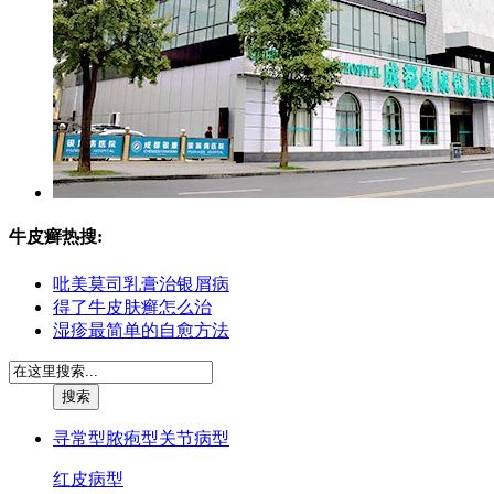
牛皮癣热搜:
吡美莫司乳膏治银屑病
得了牛皮肤癣怎么治
湿疹最简单的自愈方法
寻常型
脓疱型
关节病型
红皮病型