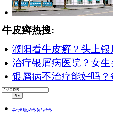
牛皮癣热搜:
濮阳看牛皮癣？头上银
治疗银屑病医院？女生
银屑病不治疗能好吗？
寻常型
脓疱型
关节病型