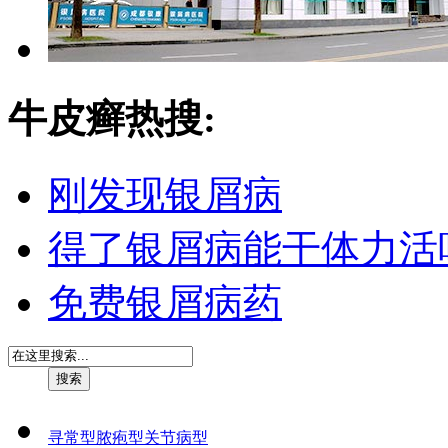
牛皮癣热搜:
刚发现银屑病
得了银屑病能干体力活
免费银屑病药
寻常型
脓疱型
关节病型