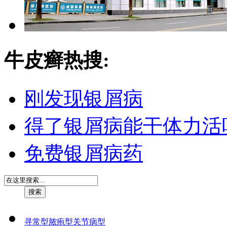
牛皮癣热搜:
刚发现银屑病
得了银屑病能干体力活
免费银屑病药
寻常型
脓疱型
关节病型