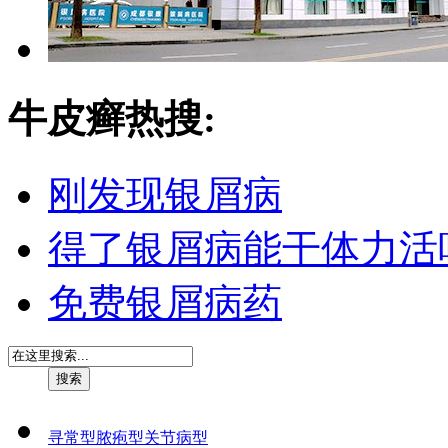
牛皮癣热搜:
刚发现银屑病
得了银屑病能干体力活
免费银屑病药
寻常型
脓疱型
关节病型