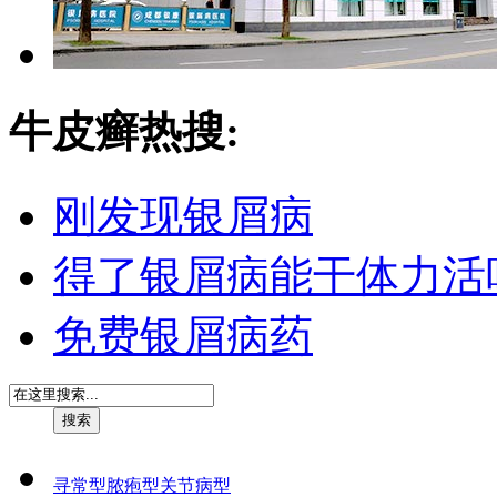
牛皮癣热搜:
刚发现银屑病
得了银屑病能干体力活
免费银屑病药
寻常型
脓疱型
关节病型